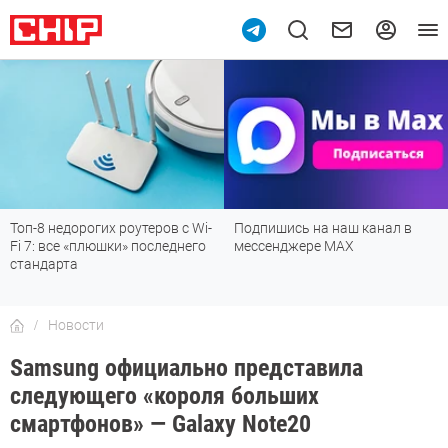
рогих роутеров с Wi-
Подпишись на наш канал в
Рейтинг т
 «плюшки» последнего
мессенджере МАХ
лучшие мо
а
детской, д
Новости
Samsung официально представила
следующего «короля больших
смартфонов» — Galaxy Note20