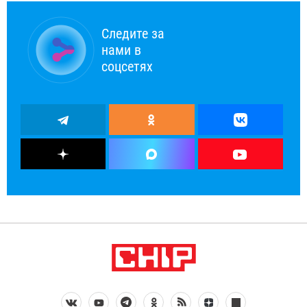
Следите за
нами в
соцсетях