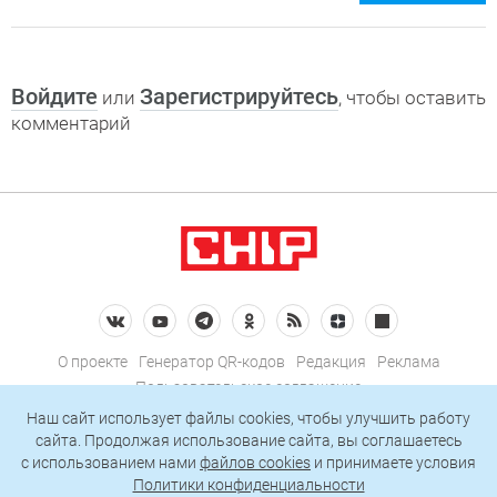
Войдите
Зарегистрируйтесь
или
, чтобы оставить
комментарий
О проекте
Генератор QR-кодов
Редакция
Реклама
Пользовательское соглашение
Политика конфиденциальности
Наш сайт использует файлы cookies, чтобы улучшить работу
сайта. Продолжая использование сайта, вы соглашаетесь
Подписаться на рассылку
c использованием нами
файлов cookies
и принимаете условия
Политики конфиденциальности