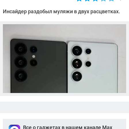
Автор:
Азиза
Инсайдер раздобыл муляжи в двух расцветках.
Довлатова
Все о гаджетах в нашем канале Max