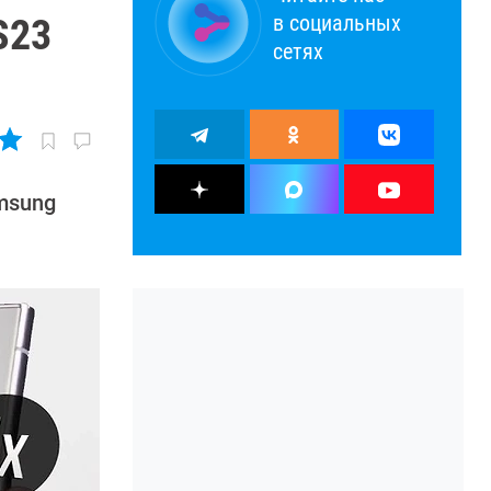
в социальных
S23
сетях
msung