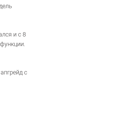
одель
лся и с 8
-функции.
 апгрейд с