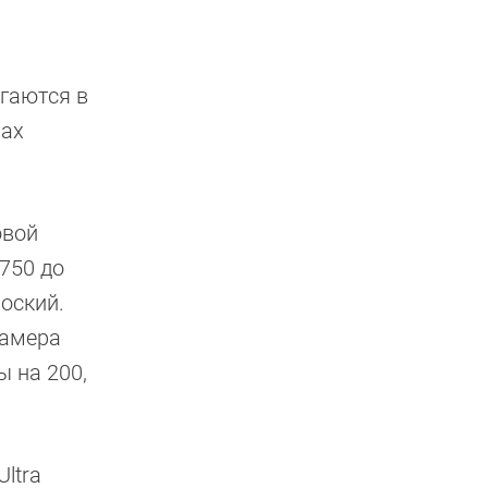
агаются в
нах
овой
750 до
лоский.
камера
ы на 200,
Ultra