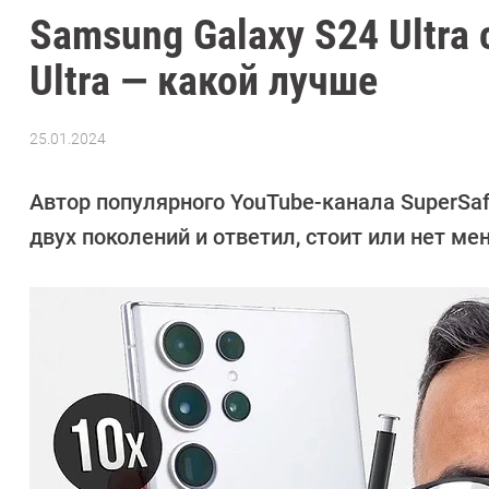
Samsung Galaxy S24 Ultra
Ultra — какой лучше
25.01.2024
Автор:
Сергей
Калашников
Автор популярного YouTube-канала SuperSa
двух поколений и ответил, стоит или нет меня