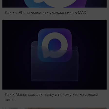
Как на iPhone включить уведомления в MAX
Как в Максе создать папку и почему это не совсем
папка