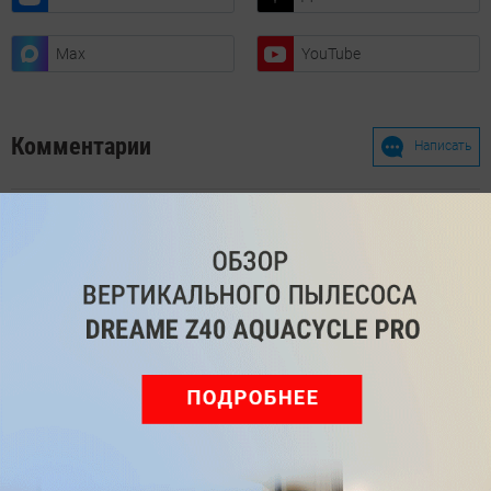
Max
YouTube
Комментарии
Написать
Мы знаем, вам есть что сказать!
Войдите
Зарегистрируйтесь
или
, чтобы
оставить комментарий
Рекомендуем