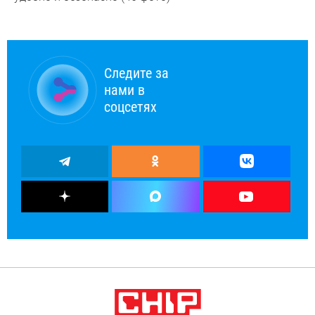
Следите за
нами в
соцсетях