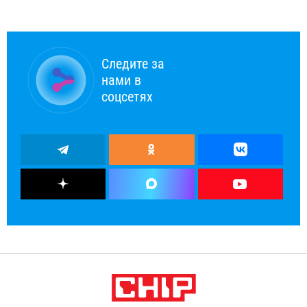
Следите за
нами в
соцсетях