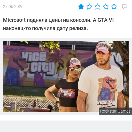
27.06.2026
Автор:
Сергей
Microsoft подняла цены на консоли. А GTA VI
Калашников
наконец-то получила дату релиза.
Rockstar Games