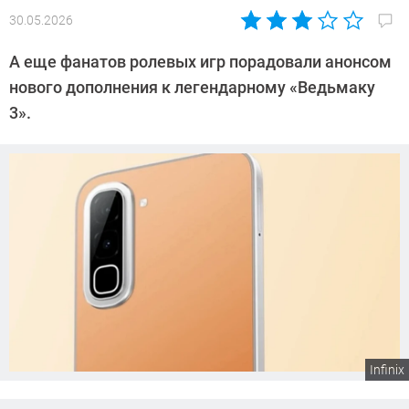
30.05.2026
Автор:
Сергей
А еще фанатов ролевых игр порадовали анонсом
Калашников
нового дополнения к легендарному «Ведьмаку
3».
Infinix