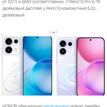
от $515 и $660 соответственно. У Reno16 Pro 6,78-
дюймовый дисплей, у Reno16 компактный 6,32-
дюймовый.
1 из 1
HONOR официально
анонсировал
новую линейку