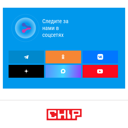
Следите за
нами в
соцсетях