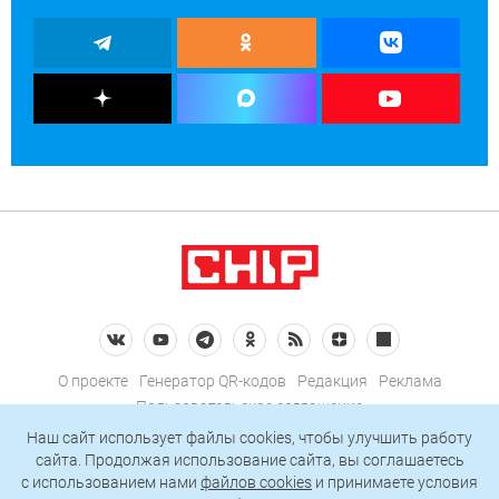
О проекте
Генератор QR-кодов
Редакция
Реклама
Пользовательское соглашение
Политика конфиденциальности
Наш сайт использует файлы cookies, чтобы улучшить работу
сайта. Продолжая использование сайта, вы соглашаетесь
Подписаться на рассылку
c использованием нами
файлов cookies
и принимаете условия