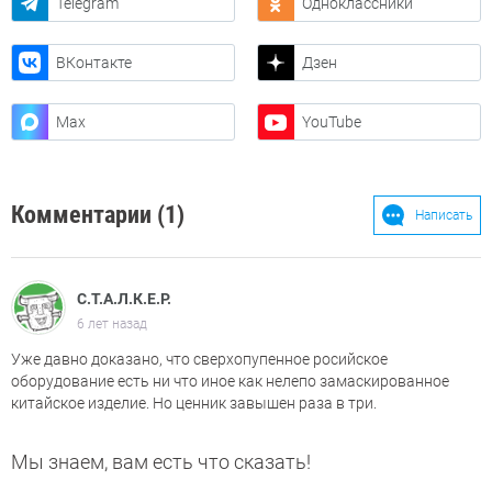
Telegram
Одноклассники
ВКонтакте
Дзен
Max
YouTube
Комментарии (1)
Написать
С.Т.А.Л.К.Е.Р.
6 лет назад
Уже давно доказано, что сверхопупенное росийское
оборудование есть ни что иное как нелепо замаскированное
китайское изделие. Но ценник завышен раза в три.
Мы знаем, вам есть что сказать!