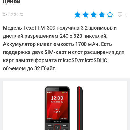
ценой
05.02.2020
1
Автор:
Павел
Модель Texet TM-309 получила 3,2-дюймовый
Кошик
дисплей разрешением 240 x 320 пикселей.
Аккумулятор имеет емкость 1700 мАч. Есть
поддержка двух SIM-карт и слот расширения для
карт памяти формата microSD/microSDHC
объемом до 32 Гбайт.