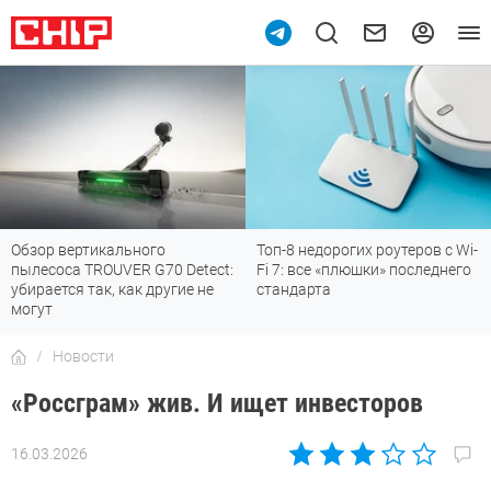
Обзор вертикального
Топ-8 недорогих роутеров с Wi-
пылесоса TROUVER G70 Detect:
Fi 7: все «плюшки» последнего
убирается так, как другие не
стандарта
могут
Новости
«Россграм» жив. И ищет инвесторов
16.03.2026
Автор:
CHIP