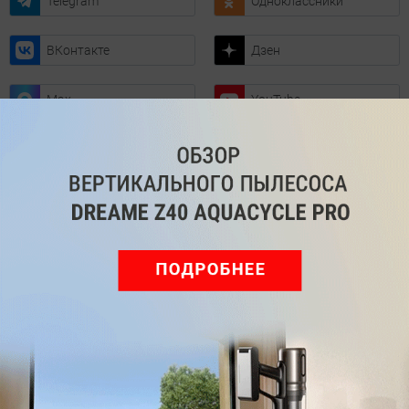
Telegram
Одноклассники
ВКонтакте
Дзен
Max
YouTube
Комментарии
Написать
Мы знаем, вам есть что сказать!
Войдите
Зарегистрируйтесь
или
, чтобы
оставить комментарий
Рекомендуем