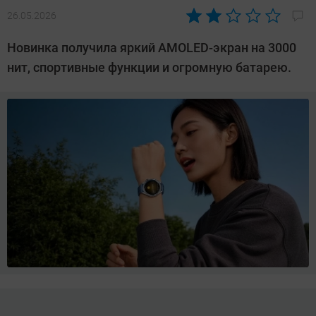
26.05.2026
Автор:
Азиза
Новинка получила яркий AMOLED-экран на 3000
Довлатова
нит, спортивные функции и огромную батарею.