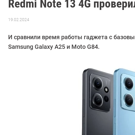
Redmi Note 13 4G провери
19.02.2024
Автор:
Сергей
Калашников
И сравнили время работы гаджета с базовым 
Samsung Galaxy A25 и Moto G84.