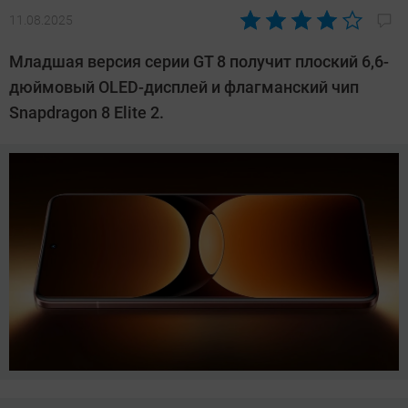
11.08.2025
Автор:
Азиза
Младшая версия серии GT 8 получит плоский 6,6-
Довлатова
дюймовый OLED-дисплей и флагманский чип
Snapdragon 8 Elite 2.