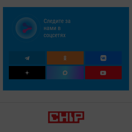
Следите за
нами в
соцсетях