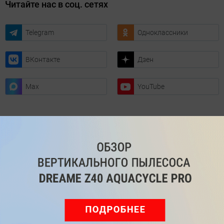
Читайте нас в соц. сетях
Telegram
Одноклассники
ВКонтакте
Дзен
Max
YouTube
Комментарии
Написать
Мы знаем, вам есть что сказать!
Войдите
Зарегистрируйтесь
или
, чтобы
оставить комментарий