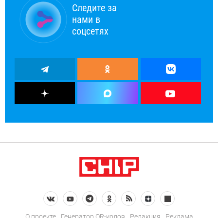
Следите за
нами в
соцсетях
О проекте
Генератор QR-кодов
Редакция
Реклама