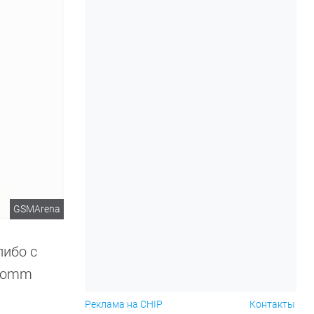
GSMArena
либо с
lcomm
Реклама на CHIP
Контакты