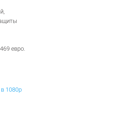
й,
защиты
1469 евро.
 в 1080p