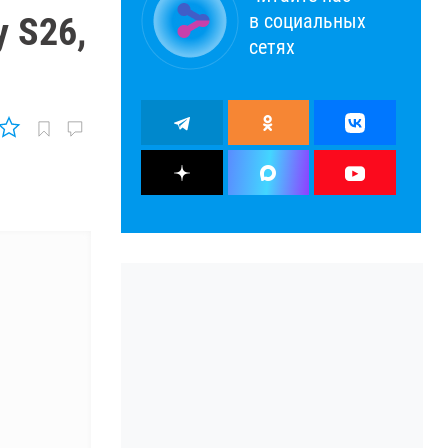
в социальных
 S26,
сетях