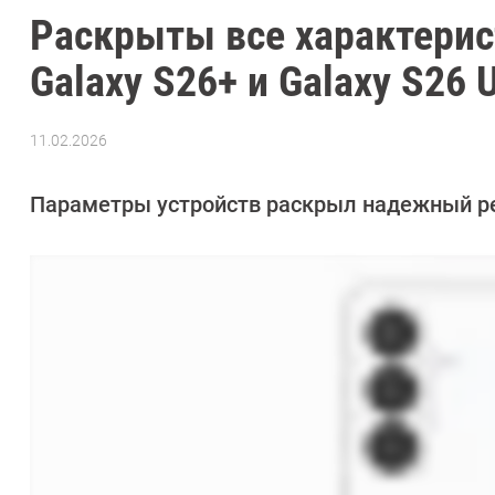
Раскрыты все характерис
Galaxy S26+ и Galaxy S26 U
11.02.2026
Автор:
Сергей
Калашников
Параметры устройств раскрыл надежный ре