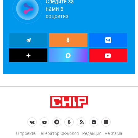
Следите за
нами в
соцсетях
О проекте
Генератор QR-кодов
Редакция
Реклама