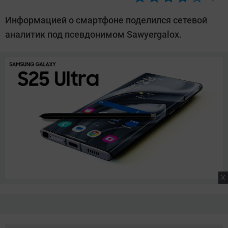
Автор:
Сергей
Информацией о смартфоне поделился сетевой
Калашников
аналитик под псевдонимом Sawyergalox.
X