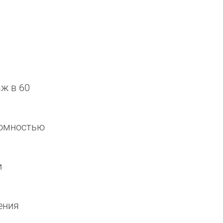
ж в 60
номностью
и
ения