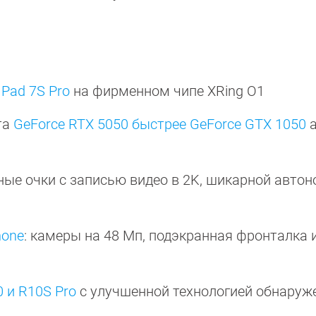
Pad 7S Pro
на фирменном чипе XRing O1
та
GeForce RTX 5050 быстрее GeForce GTX 1050
а
ые очки с записью видео в 2K, шикарной авто
hone
: камеры на 48 Мп, подэкранная фронталка 
 и R10S Pro
с улучшенной технологией обнаруж