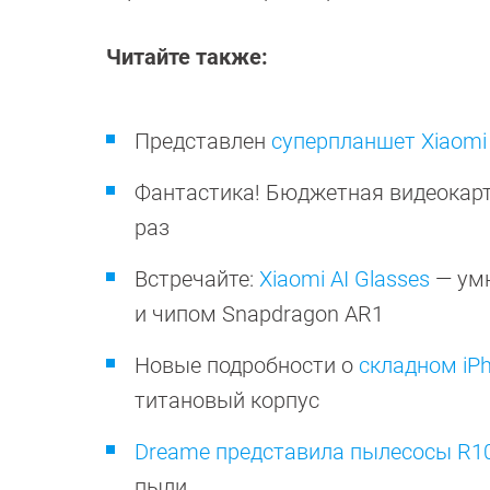
Читайте также:
Представлен
суперпланшет Xiaomi 
Фантастика! Бюджетная видеокар
раз
Встречайте:
Xiaomi AI Glasses
— умн
и чипом Snapdragon AR1
Новые подробности о
складном iP
титановый корпус
Dreame представила пылесосы R10
пыли