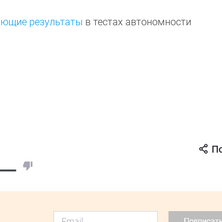
яющие результаты
в тестах автономности
П
Подписат