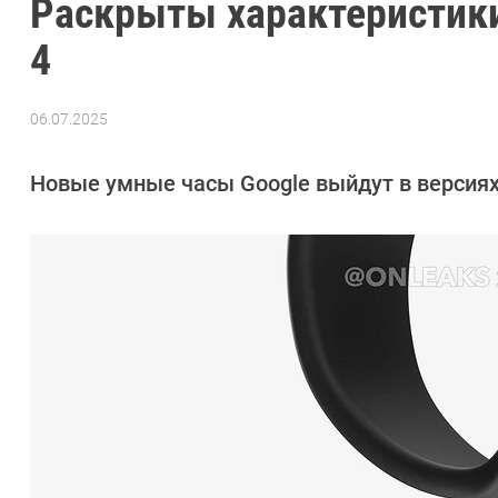
Раскрыты характеристики 
4
06.07.2025
Автор:
Азиза
Довлатова
Новые умные часы Google выйдут в версиях