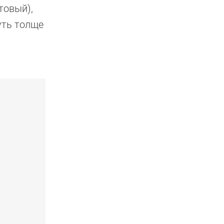
етовый),
уть толще