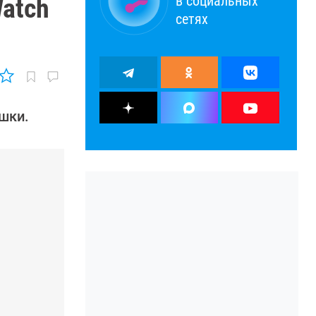
в социальных
Watch
сетях
шки.