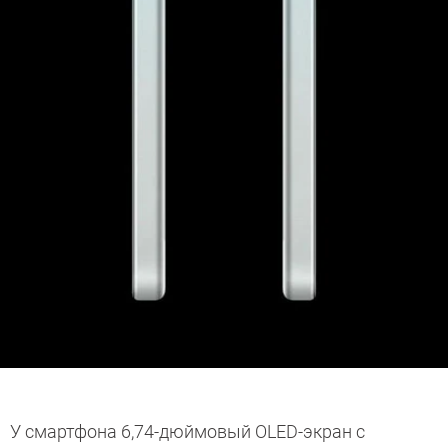
У смартфона 6,74-дюймовый OLED-экран с