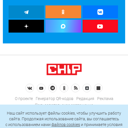
О проекте
Генератор QR-кодов
Редакция
Реклама
Пользовательское соглашение
Политика конфиденциальности
Наш сайт использует файлы cookies, чтобы улучшить работу
сайта. Продолжая использование сайта, вы соглашаетесь
Подписаться на рассылку
c использованием нами
файлов cookies
и принимаете условия