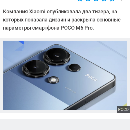
Автор:
Сергей
Компания Xiaomi опубликовала два тизера, на
Калашников
которых показала дизайн и раскрыла основные
параметры смартфона POCO M6 Pro.
POCO