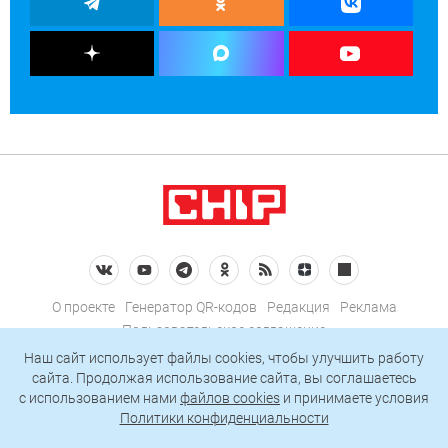
О проекте
Генератор QR-кодов
Редакция
Реклама
Пользовательское соглашение
Политика конфиденциальности
Наш сайт использует файлы cookies, чтобы улучшить работу
сайта. Продолжая использование сайта, вы соглашаетесь
Подписаться на рассылку
c использованием нами
файлов cookies
и принимаете условия
Политики конфиденциальности
© 2026 АО «БКМ», ОГРН 1027739494584, ИНН 7705056238