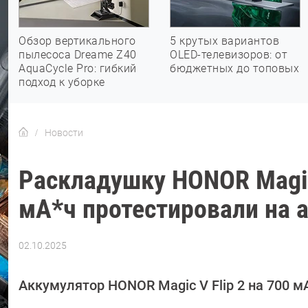
Обзор вертикального
5 крутых вариантов
пылесоса Dreame Z40
OLED-телевизоров: от
AquaCycle Pro: гибкий
бюджетных до топовых
подход к уборке
Новости
Раскладушку HONOR Magic 
мА*ч протестировали на 
02.10.2025
Автор:
Сергей
Калашников
Аккумулятор HONOR Magic V Flip 2 на 700 м