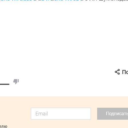
П
Подписат
делю