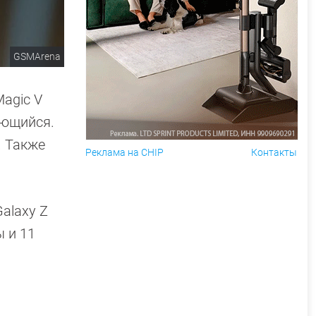
GSMArena
agic V
ающийся.
. Также
Реклама на CHIP
Контакты
alaxy Z
ы и 11