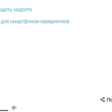
ждать недолго
 для смартфонов-середнячков
П