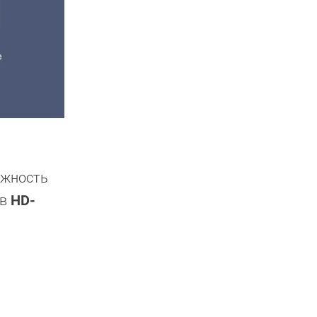
ожность
 в
HD-