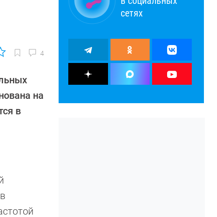
в социальных
сетях
4
ильных
снована на
тся в
й
 в
астотой