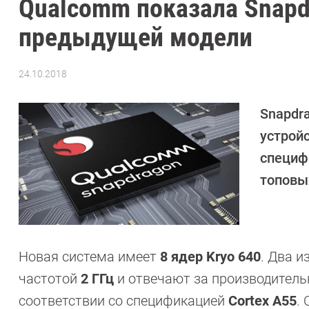
Qualcomm показала Snapd
предыдущей модели
24.10.2018
Автор:
CHIP
Snapdr
устройс
специфи
топовы
Новая система имеет
8 ядер Kryo 640
. Два и
частотой
2 ГГц
и отвечают за производительн
соответствии со спецификацией
Cortex A55
.