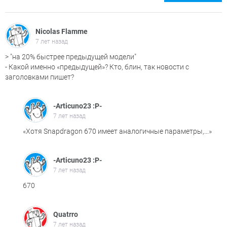
Nicolas Flamme
7 лет назад
> "на 20% быстрее предыдущей модели"
- Какой именно «предыдущей»? Кто, блин, так новости с
заголовками пишет?
-Articuno23 :P-
7 лет назад
«Хотя Snapdragon 670 имеет аналогичные параметры,...»
-Articuno23 :P-
7 лет назад
670
Quatrro
7 лет назад