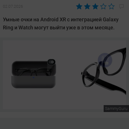
02.07.2026
Автор:
Азиза
Умные очки на Android XR с интеграцией Galaxy
Довлатова
Ring и Watch могут выйти уже в этом месяце.
SammyGuru