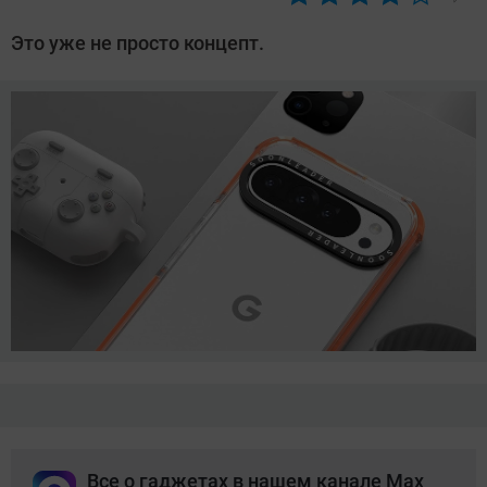
Автор:
Азиза
Это уже не просто концепт.
Довлатова
Все о гаджетах в нашем канале Max