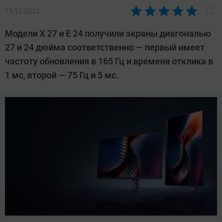
13.12.2022
Автор:
Павел
Модели X 27 и E 24 получили экраны диагональю
Кошик
27 и 24 дюйма соответственно — первый имеет
частоту обновления в 165 Гц и временя отклика в
1 мс, второй — 75 Гц и 5 мс.