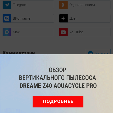
Telegram
Одноклассники
ВКонтакте
Дзен
Max
YouTube
Комментарии
Написать
Мы знаем, вам есть что сказать!
Войдите
Зарегистрируйтесь
или
, чтобы
оставить комментарий
Рекомендуем