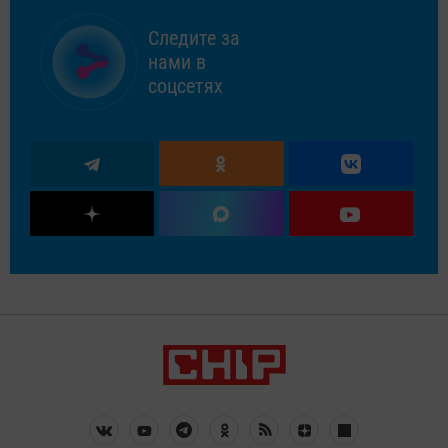
Следите за
нами в
соцсетях