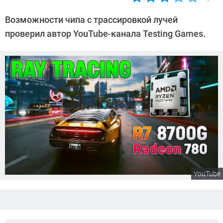
Автор:
Сергей
Возможности чипа с трассировкой лучей
Калашников
проверил автор YouTube-канала Testing Games.
YouTube