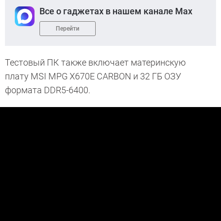
Все о гаджетах в нашем канале Max
Перейти
Тестовый ПК также включает материнскую
плату MSI MPG X670E CARBON и 32 ГБ ОЗУ
формата DDR5-6400.