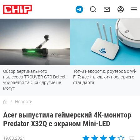
Обзор вертикального
Топ-8 недорогих роутеров с Wi-
пылесоса TROUVER G70 Detect:
Fi 7: все «плюшки» последнего
убирается так, как другие не
стандарта
могут
Новости
Acer выпустила геймерский 4К-монитор
Predator X32Q с экраном Mini-LED
19.03.2024