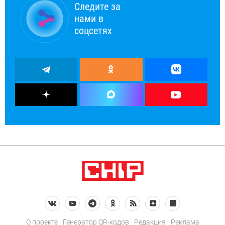
Следите за
нами в
соцсетях
О проекте
Генератор QR-кодов
Редакция
Реклама