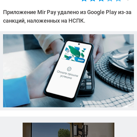
Автор:
Сергей
Приложение Мir Pay удалено из Google Play из-за
Калашников
санкций, наложенных на НСПК.