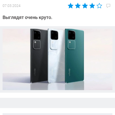
07.03.2024
Автор:
Азиза
Выглядят очень круто.
Довлатова