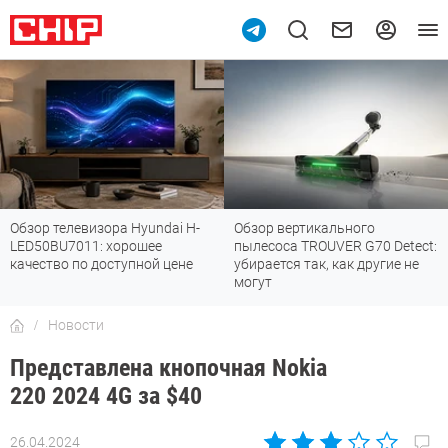
Обзор телевизора Hyundai H-
Обзор вертикального
LED50BU7011: хорошее
пылесоса TROUVER G70 Detect:
качество по доступной цене
убирается так, как другие не
могут
Новости
Представлена кнопочная Nokia
220 2024 4G за $40
26.04.2024