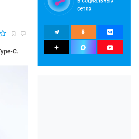
в социальных
сетях
ype-C.