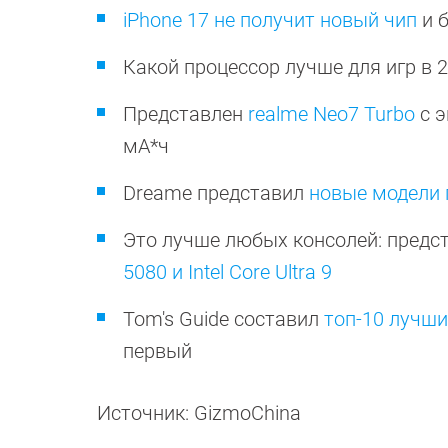
iPhone 17 не получит новый чип
и 
Какой процессор лучше для игр в 
Представлен
realme Neo7 Turbo
с э
мА*ч
Dreame представил
новые модели 
Это лучше любых консолей: предс
5080 и Intel Core Ultra 9
Tom's Guide составил
топ-10 лучш
первый
Источник: GizmoChina