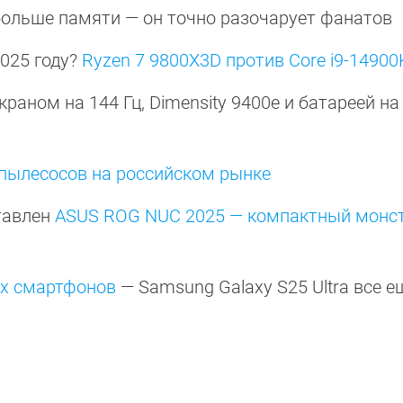
больше памяти — он точно разочарует фанатов
2025 году?
Ryzen 7 9800X3D против Core i9-14900
краном на 144 Гц, Dimensity 9400e и батареей на
пылесосов на российском рынке
тавлен
ASUS ROG NUC 2025 — компактный монст
их смартфонов
— Samsung Galaxy S25 Ultra все е