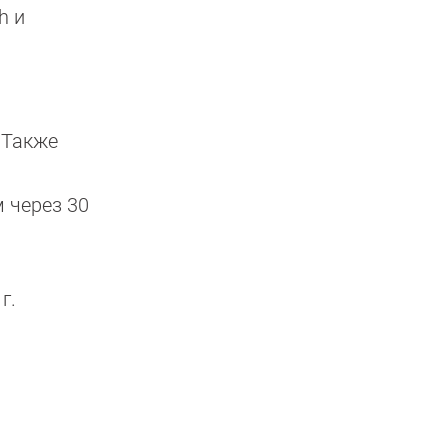
h и
 Также
 через 30
г.