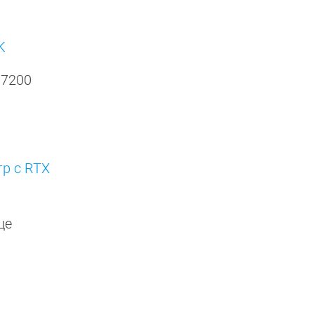
K
 7200
р с RTX
ще