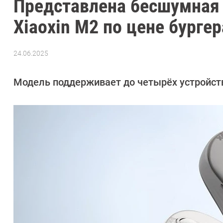
Представлена бесшумная
Xiaoxin M2 по цене бургер
24.06.2025
Автор:
Азиза
Довлатова
Модель поддерживает до четырёх устройств,