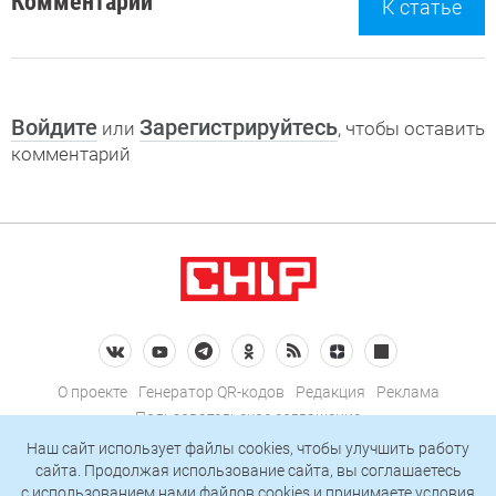
Комментарии
К статье
Войдите
Зарегистрируйтесь
или
, чтобы оставить
комментарий
О проекте
Генератор QR-кодов
Редакция
Реклама
Пользовательское соглашение
Политика конфиденциальности
Наш сайт использует файлы cookies, чтобы улучшить работу
сайта. Продолжая использование сайта, вы соглашаетесь
Подписаться на рассылку
c использованием нами
файлов cookies
и принимаете условия