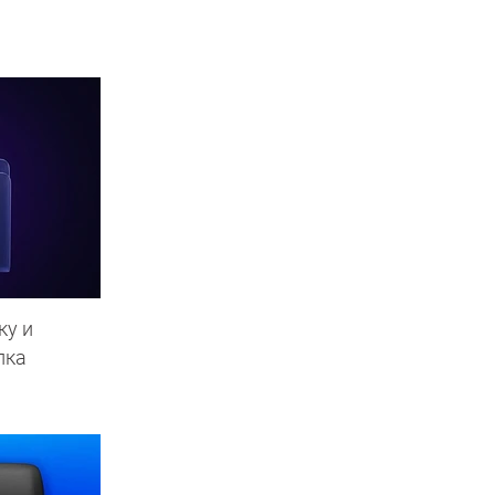
ку и
пка