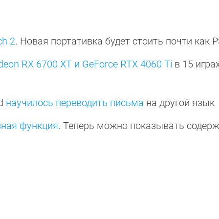
ch 2
. Новая портативка будет стоить почти как 
deon RX 6700 XT и GeForce RTX 4060 Ti
в 15 игра
id
научилось переводить письма
на другой язык
зная функция
. Теперь можно показывать содер