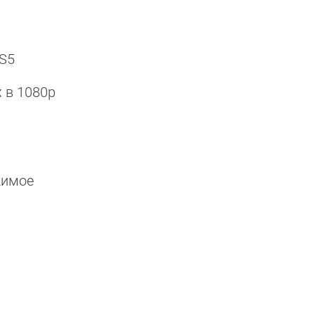
PS5
х в 1080p
жимое