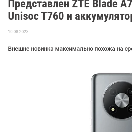
Представлен ZTE Blade A7
Unisoc T760 и аккумулято
10.08.2023
Автор:
Азиза
Довлатова
Внешне новинка максимально похожа на с