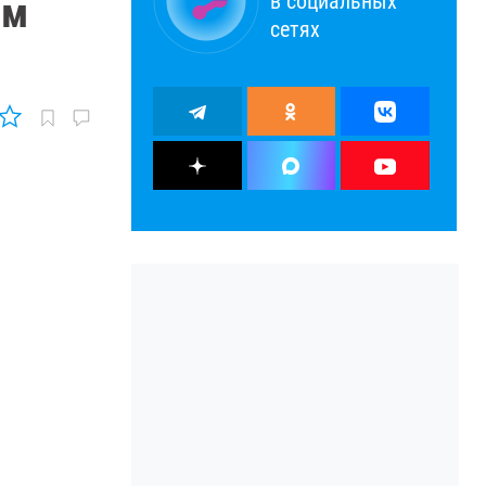
в социальных
ом
сетях