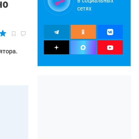
в социальных
но
сетях
ятора.
ы