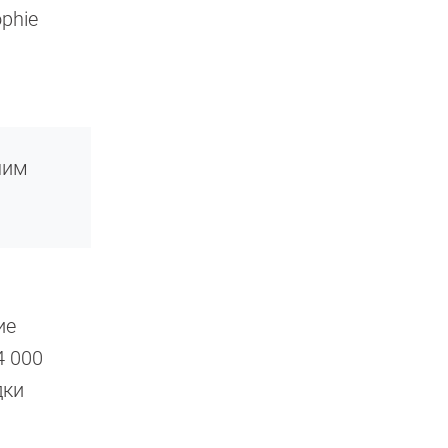
phie
шим
ие
4 000
дки