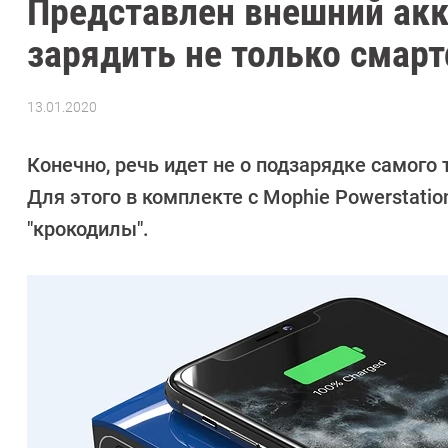
Представлен внешний акк
зарядить не только смарт
13.01.2020
Автор:
Павел
Кошик
Конечно, речь идет не о подзарядке самого 
Для этого в комплекте с Mophie Powerstat
"крокодилы".