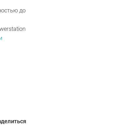
ностью до
и
werstation
и
оделиться