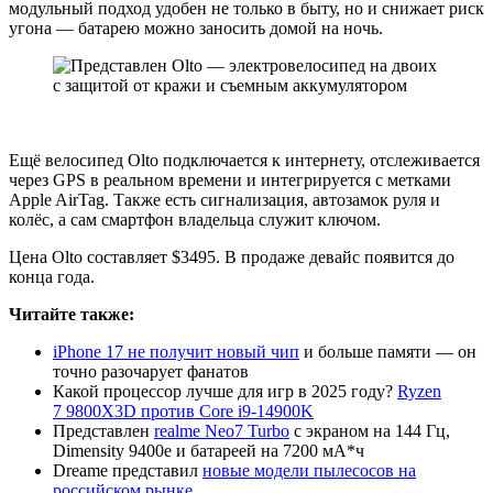
модульный подход удобен не только в быту, но и снижает риск
угона — батарею можно заносить домой на ночь.
Ещё велосипед Olto подключается к интернету, отслеживается
через GPS в реальном времени и интегрируется с метками
Apple AirTag. Также есть сигнализация, автозамок руля и
колёс, а сам смартфон владельца служит ключом.
Цена Olto составляет $3495. В продаже девайс появится до
конца года.
Читайте также:
iPhone 17 не получит новый чип
и больше памяти — он
точно разочарует фанатов
Какой процессор лучше для игр в 2025 году?
Ryzen
7 9800X3D против Core i9-14900K
Представлен
realme Neo7 Turbo
с экраном на 144 Гц,
Dimensity 9400e и батареей на 7200 мА*ч
Dreame представил
новые модели пылесосов на
российском рынке