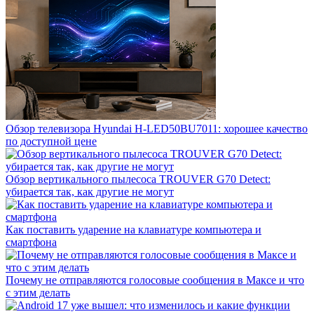
Обзор телевизора Hyundai H-LED50BU7011: хорошее качество
по доступной цене
Обзор вертикального пылесоса TROUVER G70 Detect:
убирается так, как другие не могут
Как поставить ударение на клавиатуре компьютера и
смартфона
Почему не отправляются голосовые сообщения в Максе и что
с этим делать