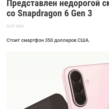
Представлен недорогой с
со Snapdragon 6 Gen 3
02.07.2026
Автор:
Сергей
Калашников
Стоит смартфон 350 долларов США.