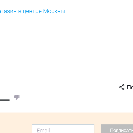
агазин в центре Москвы
П
Подписат