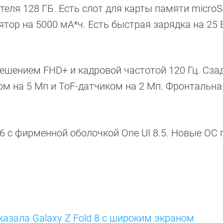
еля 128 ГБ. Есть слот для карты памяти microS
ор на 5000 мА*ч. Есть быстрая зарядка на 25 
шением FHD+ и кадровой частотой 120 Гц. Сза
ом на 5 Мп и ToF-датчиком на 2 Мп. Фронтальн
16 с фирменной оболочкой One UI 8.5. Новые ОС 
азала Galaxy Z Fold 8 с широким экраном