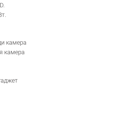
D.
Вт.
ди камера
ая камера
гаджет