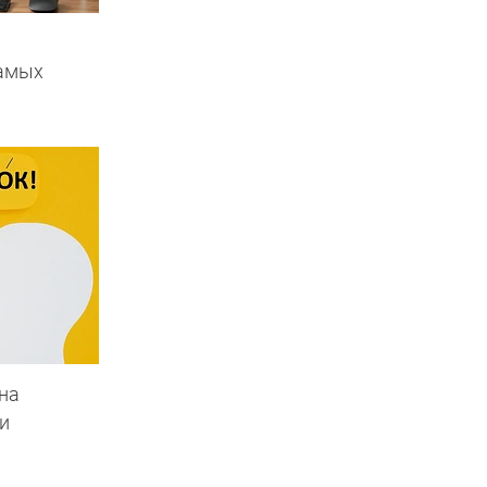
самых
на
и