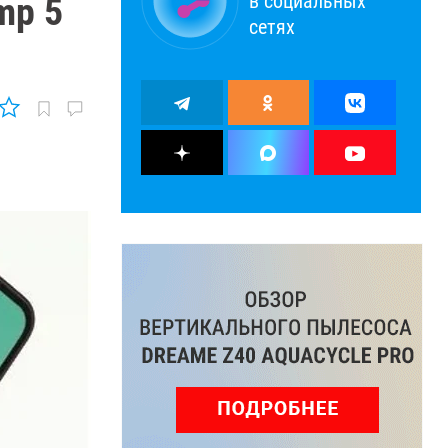
в социальных
mp 5
сетях