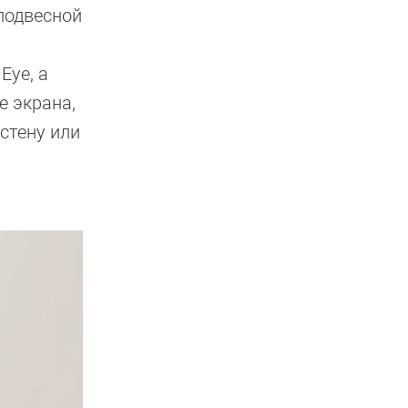
подвесной
Eye, а
е экрана,
стену или