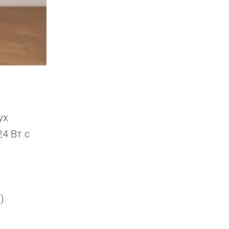
ух
4 Вт с
).