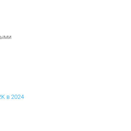
выми
2K в 2024