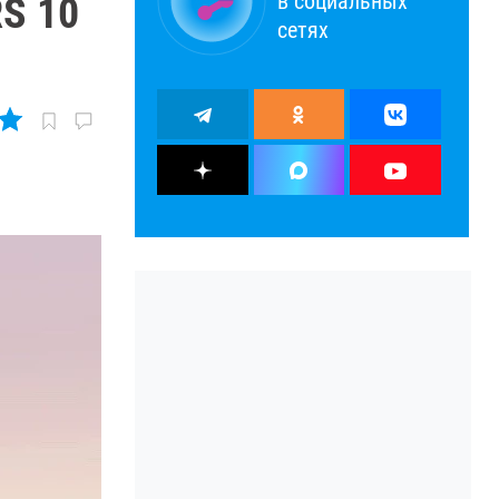
в социальных
S 10
сетях