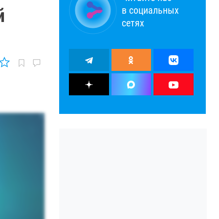
в социальных
й
сетях