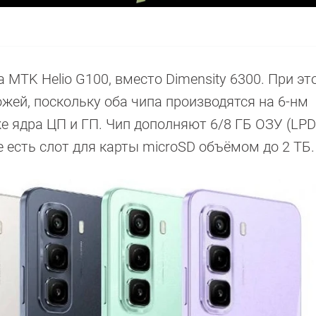
па MTK Helio G100, вместо Dimensity 6300. При э
жей, поскольку оба чипа производятся на 6-нм
же ядра ЦП и ГП. Чип дополняют 6/8 ГБ ОЗУ (LP
 есть слот для карты microSD объёмом до 2 ТБ.