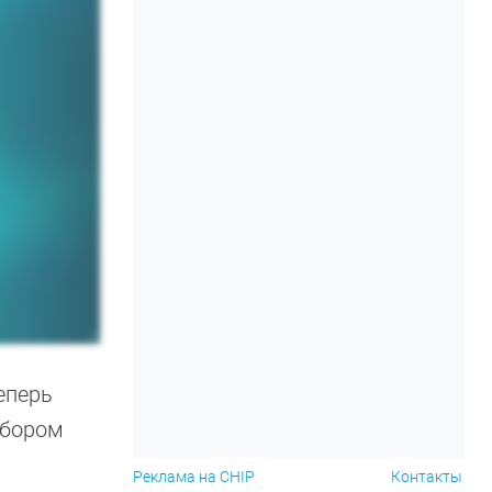
еперь
абором
Реклама на CHIP
Контакты