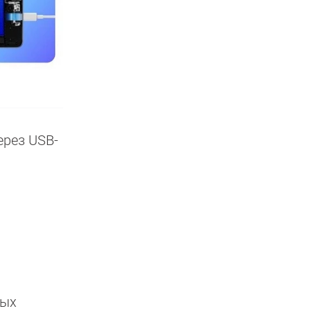
ерез USB-
вых