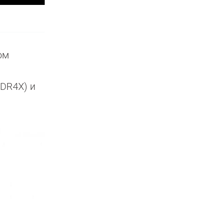
том
DDR4X) и