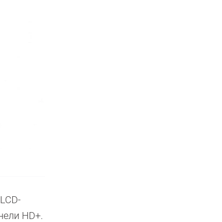
 LCD-
нели HD+.