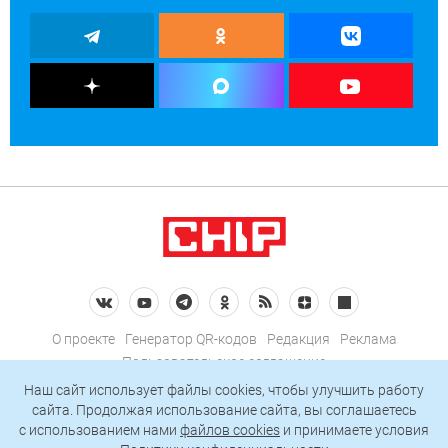
О проекте
Генератор QR-кодов
Редакция
Реклама
Пользовательское соглашение
Политика конфиденциальности
Наш сайт использует файлы cookies, чтобы улучшить работу
сайта. Продолжая использование сайта, вы соглашаетесь
Подписаться на рассылку
c использованием нами
файлов cookies
и принимаете условия