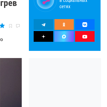
в социальных
егрев
сетях
го