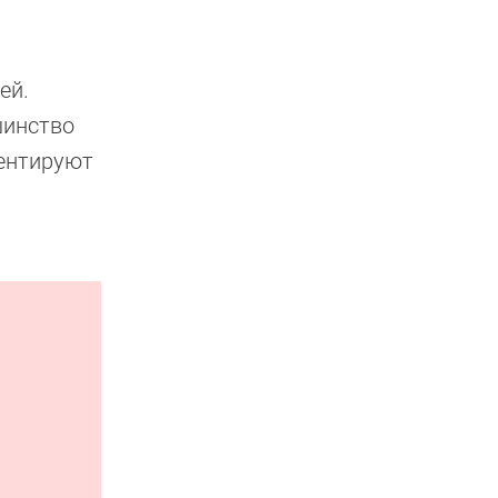
ей.
шинство
ментируют