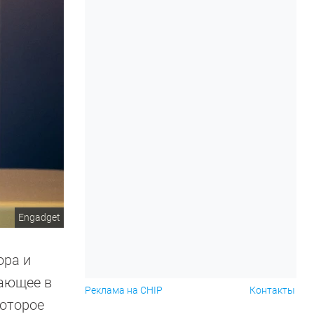
Engadget
ора и
тающее в
Реклама на CHIP
Контакты
которое