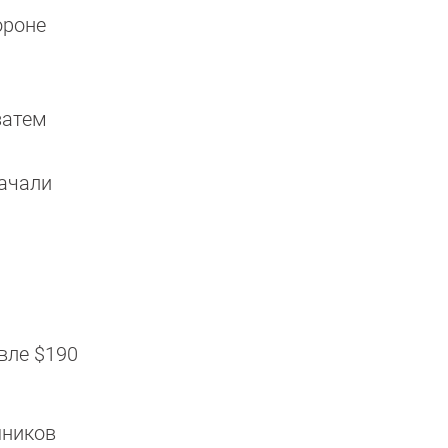
ороне
затем
начали
вле $190
шников