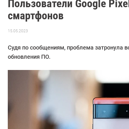
Пользователи Google Pixe
смартфонов
15.05.2023
Автор:
Азиза
Довлатова
Судя по сообщениям, проблема затронула в
обновления ПО.