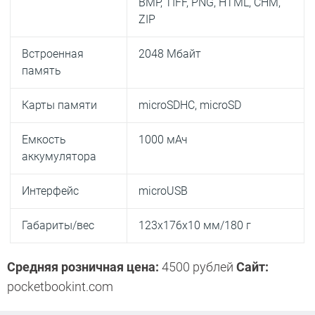
BMP, TIFF, PNG, HTML, CHM,
ZIP
Встроенная
2048 Мбайт
память
Карты памяти
microSDHC, microSD
Емкость
1000 мАч
аккумулятора
Интерфейс
micro­USB
Габариты/вес
123x176x10 мм/180 г
Средняя розничная цена:
4500 рублей
Сайт:
pocketbook­int.com