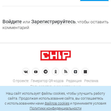
Войдите
Зарегистрируйтесь
или
, чтобы оставить
комментарий
О проекте
Генератор QR-кодов
Редакция
Реклама
Пользовательское соглашение
Политика конфиденциальности
Наш сайт использует файлы cookies, чтобы улучшить работу
сайта. Продолжая использование сайта, вы соглашаетесь
Подписаться на рассылку
c использованием нами
файлов cookies
и принимаете условия
Политики конфиденциальности