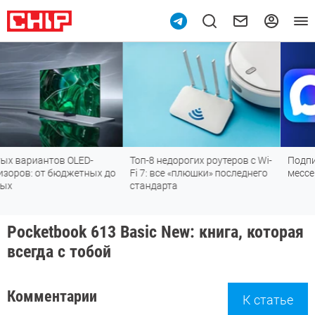
-
Топ-8 недорогих роутеров с Wi-
Подпишись на наш канал
ых до
Fi 7: все «плюшки» последнего
мессенджере МАХ
стандарта
Pocketbook 613 Basic New: книга, которая
всегда с тобой
Комментарии
К статье