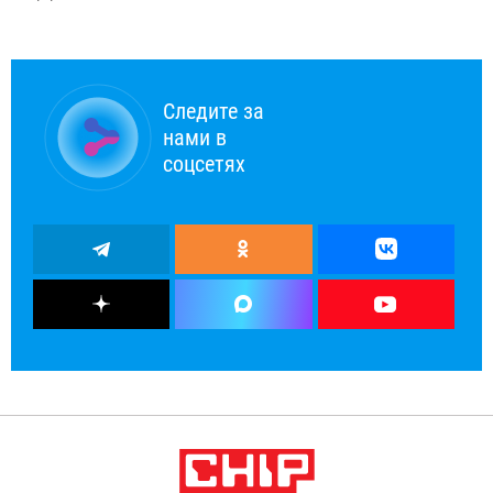
Следите за
нами в
соцсетях