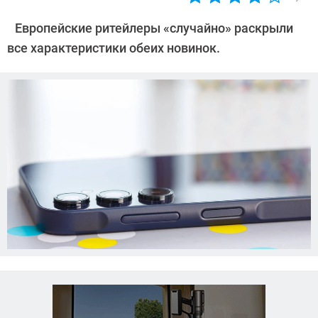
Автор:
Азиза
Европейские ритейлеры «случайно» раскрыли
Довлатова
все характеристики обеих новинок.