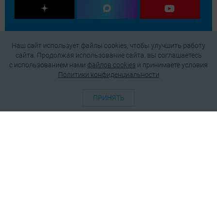
Наш сайт использует файлы cookies, чтобы улучшить работу
сайта. Продолжая использование сайта, вы соглашаетесь
c использованием нами
файлов cookies
и принимаете условия
Политики конфиденциальности
ПРИНЯТЬ
О проекте
Генератор QR-кодов
Редакция
Реклама
Пользовательское соглашение
Политика конфиденциальности
Подписаться на рассылку
© 2026 АО «БКМ», ОГРН 1027739494584, ИНН 7705056238
127018, Москва, ул. Полковая, д. 3, стр. 4, помещение I, комн. 23