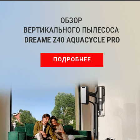
Мы знаем, вам есть что сказать!
Войдите
Зарегистрируйтесь
или
, чтобы
оставить комментарий
Рекомендуем