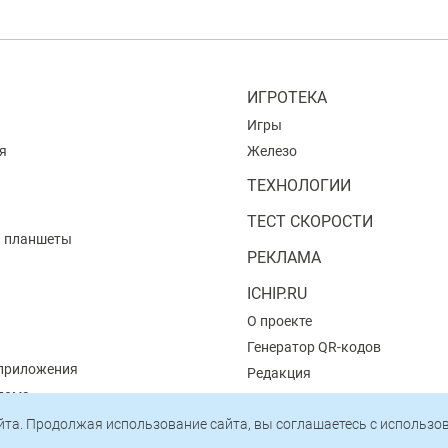
ИГРОТЕКА
Игры
я
Железо
ТЕХНОЛОГИИ
ТЕСТ СКОРОСТИ
и планшеты
РЕКЛАМА
ICHIP.RU
О проекте
Генератор QR-кодов
приложения
Редакция
 дома
Пользовательское соглашени
айта. Продолжая использование сайта, вы соглашаетесь c использ
Политика конфиденциальнос