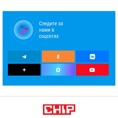
Следите за
нами в
соцсетях