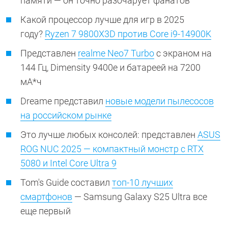
памяти — он точно разочарует фанатов
Какой процессор лучше для игр в 2025
году?
Ryzen 7 9800X3D против Core i9-14900K
Представлен
realme Neo7 Turbo
с экраном на
144 Гц, Dimensity 9400e и батареей на 7200
мА*ч
Dreame представил
новые модели пылесосов
на российском рынке
Это лучше любых консолей: представлен
ASUS
ROG NUC 2025 — компактный монстр с RTX
5080 и Intel Core Ultra 9
Tom's Guide составил
топ-10 лучших
смартфонов
— Samsung Galaxy S25 Ultra все
еще первый