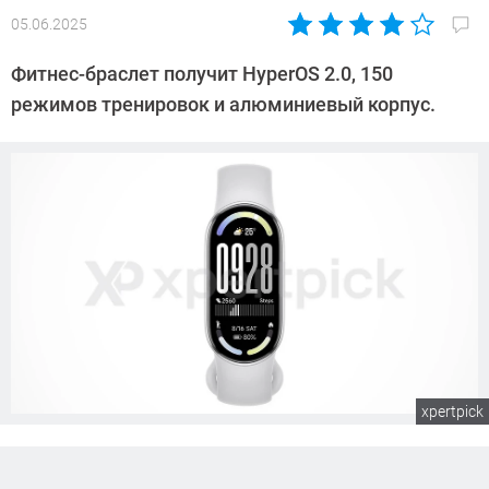
05.06.2025
Автор:
Азиза
Фитнес-браслет получит HyperOS 2.0, 150
Довлатова
режимов тренировок и алюминиевый корпус.
xpertpick